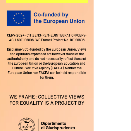
Nell’ambito dell’European Projects 
⚠️ I posti sono limitati: si consiglia la 
Festival, l’evento è realizzato con il 
registrazione anticipata.
coinvolgimento di CNA Ferrara e CNA 
Fo.Er – Formazione Emilia-Romagna 
(partner associati).
CERV-2024- CITIZENS-REM-EUINTEGRATION/CERV-
AG-LS101196808 WE Frame I Proiect No.
101196808
Disclaimer: Co-funded by the European Union. Views
and opinions expressed are however those of the
author(s) only and do not necessarily reflect those of
the European Union or the European Education and
Culture Executive Agency (EACEA). Neither the
European Union nor EACEA can be held responsible
for them.
WE FRAME: COLLECTIVE VIEWS
FOR EQUALITY IS A PROJECT BY